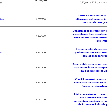
Titulação
tes
)
(
clique no link para ac
Efeito da ativação de r
tos
Mestrado
alterações pulmonares in
murino de doença r
O tratamento de ratas com 
exacerbação leve das alter
Mestrado
dexametasona na homeostas
glicêmi
Efeitos agudos do insetic
ns
Mestrado
parâmetros ultraestrutura
células beta pancre
Desenvolvimento de um ens
Mestrado
para detecção de anticorpos
nucleocapsídeo do ví
Condicionamento aversivo 
Mestrado
efeito da intensidade de ch
fármacos midazolam 
Efeito do tratamento com 
baixa intensidade tra
Mestrado
parâmetros cerebrais em 
de Alzheimer induzida 