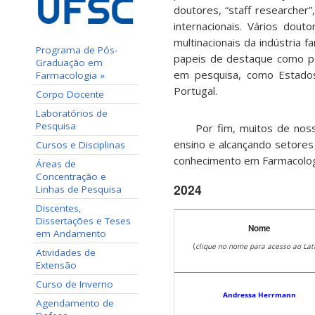
doutores, “staff researcher
internacionais. Vários do
multinacionais da indústria 
Programa de Pós-
papeis de destaque como pe
Graduação em
em pesquisa, como Estados 
Farmacologia »
Portugal.
Corpo Docente
Laboratórios de
Pesquisa
Por fim, muitos de nossos
ensino e alcançando setores 
Cursos e Disciplinas
conhecimento em Farmacologi
Áreas de
Concentração e
2024
Linhas de Pesquisa
Discentes,
Dissertações e Teses
Nome
em Andamento
(
clique no nome para acesso ao Lat
Atividades de
Extensão
Curso de Inverno
Andressa Herrmann
Agendamento de