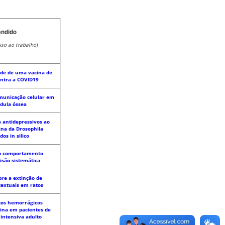
endido
sso ao trabalho
)
ade de uma vacina de
ontra a COVID19
municação celular em
dula óssea
 antidepressivos ao
na da Drosophila
os in silico
no comportamento
isão sistemática
bre a extinção de
extuais em ratos
tos hemorrágicos
rina em pacientes de
intensiva adulto