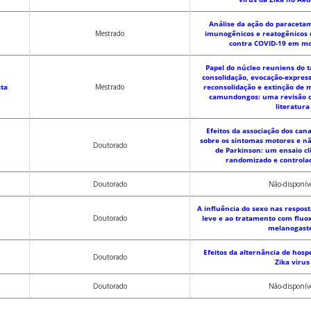
Análise da ação do paracetam
Mestrado
imunogênicos e reatogênicos
contra COVID-19 em m
Papel do núcleo reuniens do t
consolidação, evocação-express
sta
Mestrado
reconsolidação e extinção de 
camundongos: uma revisão 
literatura
Efeitos da associação dos can
sobre os sintomas motores e n
Doutorado
de Parkinson: um ensaio clí
randomizado e controlad
Doutorado
Não-disponív
A influência do sexo nas respost
Doutorado
leve e ao tratamento com fluo
melanogast
Efeitos da alternância de hosp
Doutorado
Zika virus
Doutorado
Não-disponív