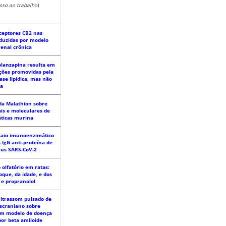
esso ao trabalho
)
eceptores CB2 nas
duzidas por modelo
enal crônica
olanzapina resulta em
ações promovidas pela
e lipídica, mas não
ca
ida Malathion sobre
is e moleculares de
áticas murina
aio imunoenzimático
 IgG anti-proteína de
rus SARS-CoV-2
olfatório em ratas:
oque, da idade, e dos
e propranolol
ultrassom pulsado de
nscraniano sobre
um modelo de doença
por beta amiloide