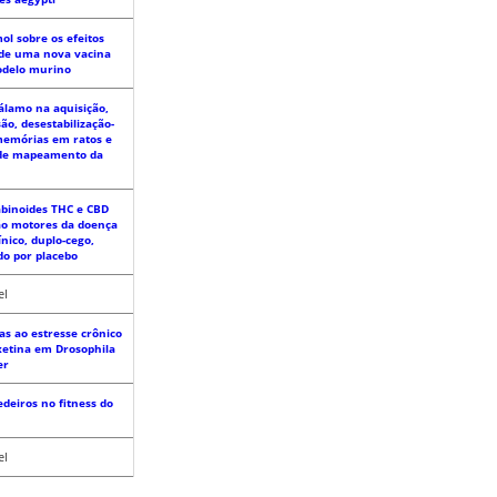
ol sobre os efeitos
 de uma nova vacina
odelo murino
álamo na aquisição,
ão, desestabilização-
memórias em ratos e
de mapeamento da
abinoides THC e CBD
ão motores da doença
nico, duplo-cego,
o por placebo
el
as ao estresse crônico
xetina em Drosophila
er
edeiros no fitness do
el