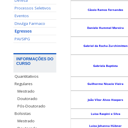
Defesa
Processos Seletivos
Cássio Ramos Fernandes
Eventos
Divulga Farmaco
Daniele Hummel Moreira
Egressos
PAI/SIPG
Gabriel da Rocha Zurchimitten
INFORMAÇÕES DO
CURSO
Gabriela Baptista
Quantitativos
Regulares
Guilherme Nicacio Vieira
Mestrado
Doutorado
João Vítor Alves Hoepers
Pós-Doutorado
Bolsistas
Luisa Raspini e Silva
Mestrado
Luiza Johanna Hübner