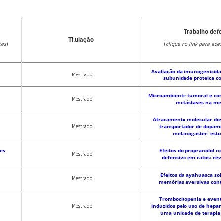
Trabalho def
Titulação
tes
)
(
clique no link para ace
Avaliação da imunogenicid
Mestrado
subunidade proteica c
Microambiente tumoral e co
Mestrado
metástases na me
Atracamento molecular dos
Mestrado
transportador de dopami
melanogaster: estud
mes
Efeitos do propranolol 
Mestrado
defensivo em ratos: rev
Efeitos da ayahuasca so
Mestrado
memórias aversivas cont
Trombocitopenia e even
Mestrado
induzidos pelo uso de hepa
uma unidade de terapia 