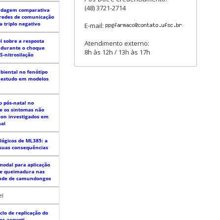
(48) 3721-2714
rdagem comparativa
 redes de comunicação
 triplo negativo
E-mail:
l sobre a resposta
Atendimento externo:
 durante o choque
8h às 12h / 13h às 17h
S-nitrosilação
biental no fenótipo
 estudo em modelos
o pós-natal no
e os sintomas não
son investigados em
al
lógicos de ML385: a
 suas consequências
odal para aplicação
de queimadura nas
Nude de camundongos
el
iclo de replicação do
es aegypti