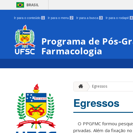
BRASIL
Ir para o conteúdo
1
Ir para o menu
2
Ir para a busca
3
Ir para o rodapé
4
Programa de Pós-G
Farmacologia
Egressos
Egressos
O PPGFMC formou pesquisado
privadas. Além da fixação n