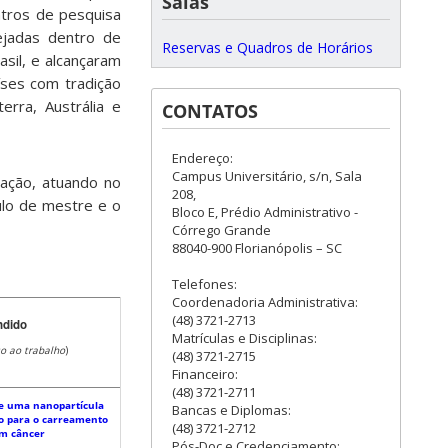
Salas
ntros de pesquisa
ejadas dentro de
Reservas e Quadros de Horários
asil, e alcançaram
íses com tradição
erra, Austrália e
CONTATOS
Endereço:
Campus Universitário, s/n, Sala
ação, atuando no
208,
ulo de mestre e o
Bloco E, Prédio Administrativo -
Córrego Grande
88040-900 Florianópolis – SC
Telefones:
Coordenadoria Administrativa:
(48) 3721-2713
ndido
Matrículas e Disciplinas:
so ao trabalho
)
(48) 3721-2715
Financeiro:
(48) 3721-2711
e uma nanopartícula
Bancas e Diplomas:
po para o carreamento
(48) 3721-2712
em câncer
Pós-Doc e Credenciamento: