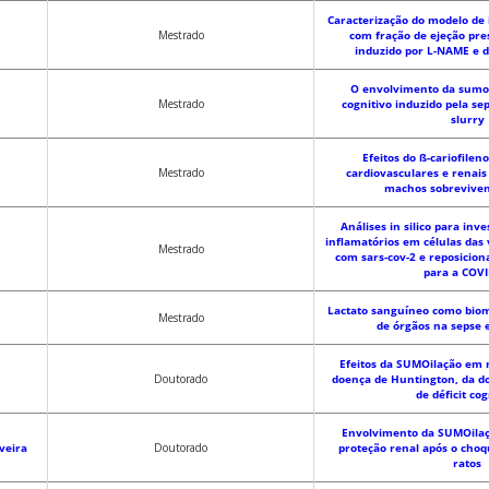
Caracterização do modelo de 
Mestrado
com fração de ejeção pre
induzido por L-NAME e di
O envolvimento da sumoi
Mestrado
cognitivo induzido pela se
slurry
Efeitos do ß-cariofilen
Mestrado
cardiovasculares e rena
machos sobreviven
Análises in silico para inv
inflamatórios em células das 
Mestrado
com sars-cov-2 e reposicio
para a COVI
Lactato sanguíneo como biom
Mestrado
de órgãos na sepse 
Efeitos da SUMOilação em 
Doutorado
doença de Huntington, da d
de déficit cog
Envolvimento da SUMOilaç
veira
Doutorado
proteção renal após o cho
ratos