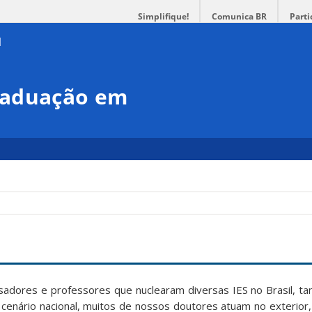
Simplifique!
Comunica BR
Parti
raduação em
res e professores que nuclearam diversas IES no Brasil, tan
o cenário nacional, muitos de nossos doutores atuam no exterio