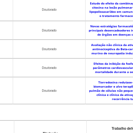
Estudo do efeito da combina
citocina na lesão pulmonar
Doutorado
lipopolissacarídeo em camun
o tratamento farmaco
Novas estratégias farmacoló
Doutorado
principais desencadeadores i
de órgãos em doenças c
Avaliação não clínica da at
Doutorado
antinociceptiva do Beta-ca
murino de neuropatia induz
Efeitos da inibição da fosf
Doutorado
parâmetros cardiovascular
mortalidade durante a s
Tiorredoxina redutase-
biomarcador e alvo terapê
Doutorado
pulmão de células não peque
clínica e clínica da ativ
recorrência t
Trabalho def