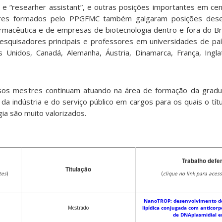
”, e “researher assistant”, e outras posições importantes em ce
utores formados pelo PPGFMC também galgaram posições des
farmacêutica e de empresas de biotecnologia dentro e fora do Br
squisadores principais e professores em universidades de pa
Unidos, Canadá, Alemanha, Áustria, Dinamarca, França, Inglat
 mestres continuam atuando na área de formação da gradu
da indústria e do serviço público em cargos para os quais o tít
a são muito valorizados.
Trabalho defe
Titulação
tes
)
(
clique no link para aces
NanoTROP: desenvolvimento d
Mestrado
lipídica conjugada com anticor
de DNAplasmidial 