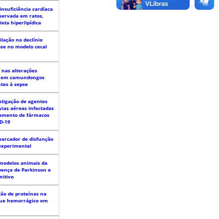
insuficiência cardíaca
servada em ratos,
eta hiperlipídica
lação no declínio
pse no modelo cecal
o nas alterações
is em camundongos
tes à sepse
estigação de agentes
vias aéreas infectadas
namento de fármacos
D-19
arcador de disfunção
experimental
modelos animais da
oença de Parkinson e
nitivo
ão de proteínas na
que hemorrágico em