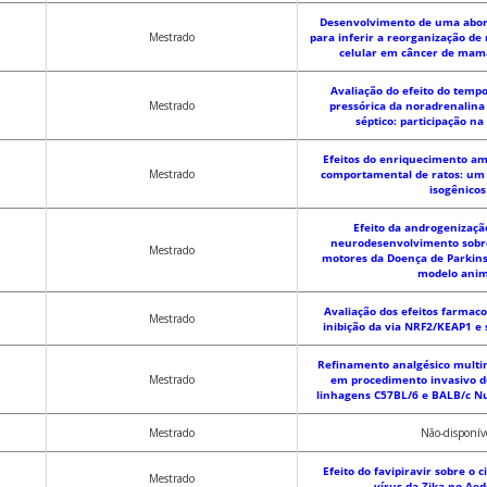
Desenvolvimento de uma abo
Mestrado
para inferir a reorganização de
celular em câncer de mama
Avaliação do efeito do tempo
Mestrado
pressórica da noradrenalina
séptico: participação na 
Efeitos do enriquecimento am
Mestrado
comportamental de ratos: um
isogênicos
Efeito da androgenizaçã
neurodesenvolvimento sobr
Mestrado
motores da Doença de Parkin
modelo anim
Avaliação dos efeitos farmaco
Mestrado
inibição da via NRF2/KEAP1 e
Refinamento analgésico multim
Mestrado
em procedimento invasivo 
linhagens C57BL/6 e BALB/c 
Mestrado
Não-disponív
Efeito do favipiravir sobre o c
Mestrado
vírus da Zika no Aed