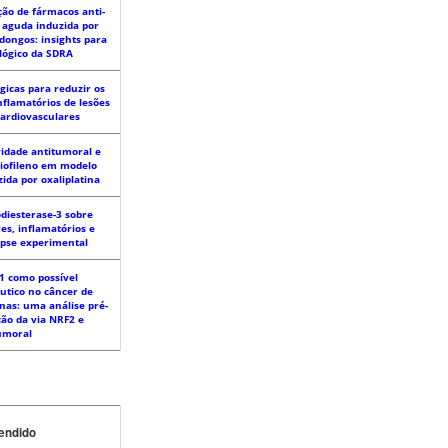
ção de fármacos anti-
 aguda induzida por
dongos: insights para
lógico da SDRA
gicas para reduzir os
nflamatórios de lesões
ardiovasculares
ividade antitumoral e
riofileno em modelo
ida por oxaliplatina
odiesterase-3 sobre
es, inflamatórios e
epse experimental
1 como possível
utico no câncer de
nas: uma análise pré-
ação da via NRF2 e
umoral
endido