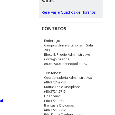
Salas
Reservas e Quadros de Horários
CONTATOS
Endereço:
Campus Universitário, s/n, Sala
208,
Bloco E, Prédio Administrativo -
Córrego Grande
88040-900 Florianópolis – SC
Telefones:
Coordenadoria Administrativa:
(48) 3721-2713
Matrículas e Disciplinas:
(48) 3721-2715
Financeiro:
(48) 3721-2711
ui
Bancas e Diplomas:
(48) 3721-2712
Pós-Doc e Credenciamento: