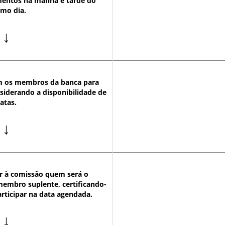
mentos na manhã e tarde do
mo dia.
↓
om os membros da banca para
nsiderando a disponibilidade de
atas.
↓
r à comissão quem será o
membro suplente, certificando-
rticipar na data agendada.
↓