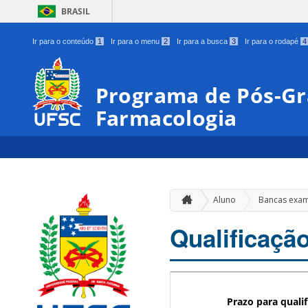
BRASIL
Ir para o conteúdo
1
Ir para o menu
2
Ir para a busca
3
Ir para o rodapé
4
Programa de Pós-G
Farmacologia
Aluno
Bancas exa
Qualificaçã
Prazo para quali