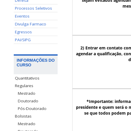
sejam evitados agenda
Defesa
mes
Processos Seletivos
Eventos
Divulga Farmaco
Egressos
PAI/SIPG
2) Entrar em contato c
agendar a qualificação, co
d
INFORMAÇÕES DO
CURSO
Quantitativos
Regulares
Mestrado
Doutorado
*Importante: informa
presidente e quem será o 
Pós-Doutorado
se que todos podem pa
Bolsistas
Mestrado