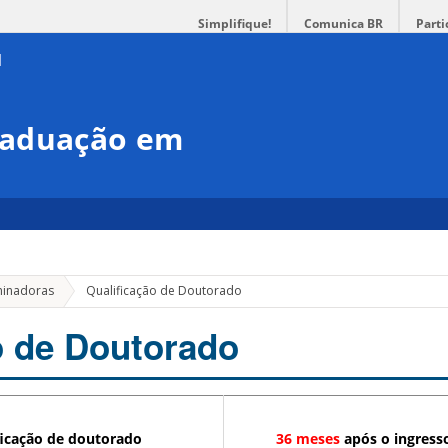
Simplifique!
Comunica BR
Parti
raduação em
minadoras
Qualificação de Doutorado
o de Doutorado
ficação de doutorado
36 meses
após o ingress