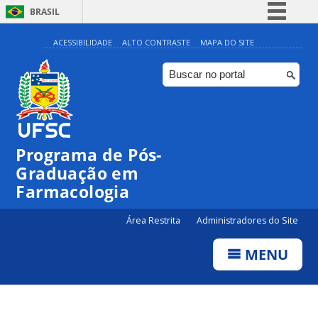
BRASIL
Simplifique!
ACESSIBILIDADE
ALTO CONTRASTE
MAPA DO SITE
Comunica BR
Participe
Acesso à informação
Legislação
Programa de Pós-
Canais
Graduação em
Farmacologia
Área Restrita
Administradores do Site
MENU