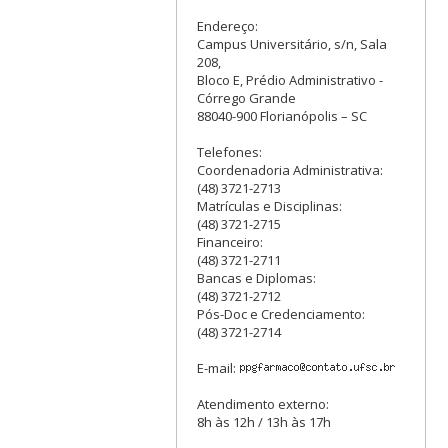
Endereço:
Campus Universitário, s/n, Sala
208,
Bloco E, Prédio Administrativo -
Córrego Grande
88040-900 Florianópolis – SC
Telefones:
Coordenadoria Administrativa:
(48) 3721-2713
Matrículas e Disciplinas:
(48) 3721-2715
Financeiro:
(48) 3721-2711
Bancas e Diplomas:
(48) 3721-2712
Pós-Doc e Credenciamento:
(48) 3721-2714
E-mail:
Atendimento externo:
8h às 12h / 13h às 17h