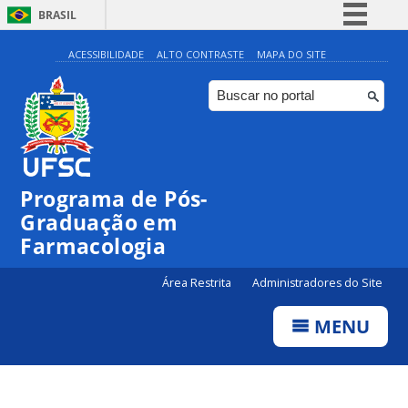
BRASIL
Simplifique!
ACESSIBILIDADE
ALTO CONTRASTE
MAPA DO SITE
Comunica BR
Participe
Acesso à informação
Legislação
Programa de Pós-
Canais
Graduação em
Farmacologia
Área Restrita
Administradores do Site
MENU