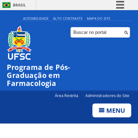
BRASIL
Simplifique!
ACESSIBILIDADE
ALTO CONTRASTE
MAPA DO SITE
Comunica BR
Participe
Acesso à informação
Legislação
Programa de Pós-
Canais
Graduação em
Farmacologia
Área Restrita
Administradores do Site
MENU