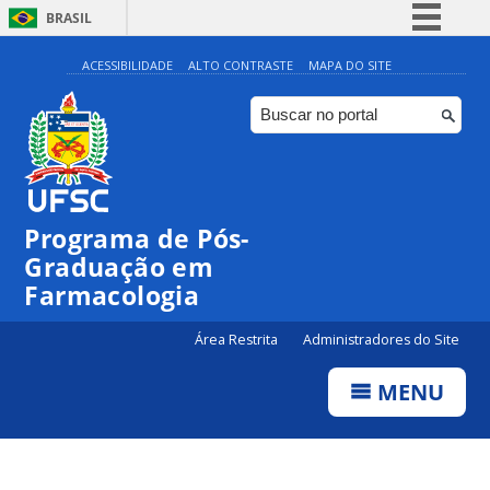
BRASIL
Simplifique!
ACESSIBILIDADE
ALTO CONTRASTE
MAPA DO SITE
Comunica BR
Participe
Acesso à informação
Legislação
Programa de Pós-
Canais
Graduação em
Farmacologia
Área Restrita
Administradores do Site
MENU